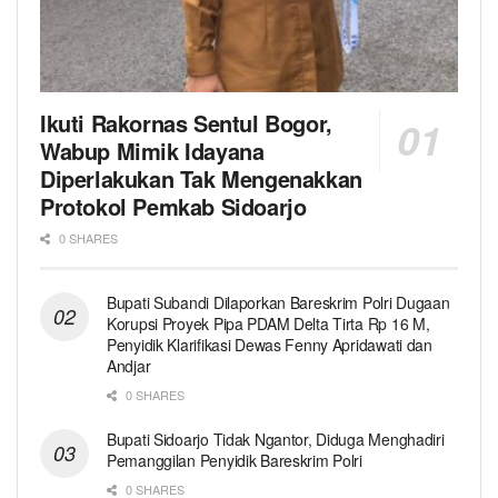
Ikuti Rakornas Sentul Bogor,
Wabup Mimik Idayana
Diperlakukan Tak Mengenakkan
Protokol Pemkab Sidoarjo
0 SHARES
Bupati Subandi Dilaporkan Bareskrim Polri Dugaan
Korupsi Proyek Pipa PDAM Delta Tirta Rp 16 M,
Penyidik Klarifikasi Dewas Fenny Apridawati dan
Andjar
0 SHARES
Bupati Sidoarjo Tidak Ngantor, Diduga Menghadiri
Pemanggilan Penyidik Bareskrim Polri
0 SHARES