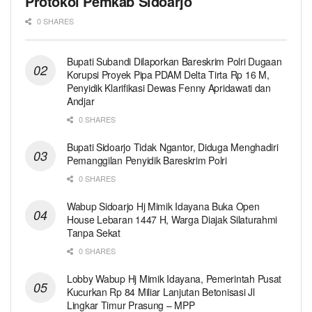
Protokol Pemkab Sidoarjo
0 SHARES
Bupati Subandi Dilaporkan Bareskrim Polri Dugaan
Korupsi Proyek Pipa PDAM Delta Tirta Rp 16 M,
Penyidik Klarifikasi Dewas Fenny Apridawati dan
Andjar
0 SHARES
Bupati Sidoarjo Tidak Ngantor, Diduga Menghadiri
Pemanggilan Penyidik Bareskrim Polri
0 SHARES
Wabup Sidoarjo Hj Mimik Idayana Buka Open
House Lebaran 1447 H, Warga Diajak Silaturahmi
Tanpa Sekat
0 SHARES
Lobby Wabup Hj Mimik Idayana, Pemerintah Pusat
Kucurkan Rp 84 Miliar Lanjutan Betonisasi Jl
Lingkar Timur Prasung – MPP