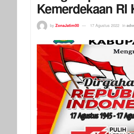
Kemerdekaan RI 
by
ZonaJatim00
17 Agustus 2022
in
adve