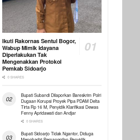
Ikuti Rakornas Sentul Bogor,
Wabup Mimik Idayana
Diperlakukan Tak
Mengenakkan Protokol
Pemkab Sidoarjo
0 SHARES
Bupati Subandi Dilaporkan Bareskrim Polri
Dugaan Korupsi Proyek Pipa PDAM Delta
Tirta Rp 16 M, Penyidik Klarifikasi Dewas
Fenny Apridawati dan Andjar
0 SHARES
Bupati Sidoarjo Tidak Ngantor, Diduga
Menghadiri Pemanggilan Penyidik