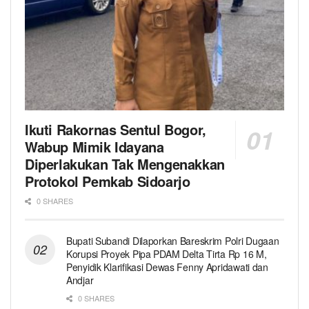
Ikuti Rakornas Sentul Bogor,
Wabup Mimik Idayana
Diperlakukan Tak Mengenakkan
Protokol Pemkab Sidoarjo
0 SHARES
Bupati Subandi Dilaporkan Bareskrim Polri Dugaan
Korupsi Proyek Pipa PDAM Delta Tirta Rp 16 M,
Penyidik Klarifikasi Dewas Fenny Apridawati dan
Andjar
0 SHARES