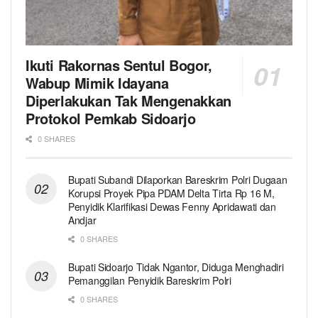
Ikuti Rakornas Sentul Bogor,
Wabup Mimik Idayana
Diperlakukan Tak Mengenakkan
Protokol Pemkab Sidoarjo
0 SHARES
Bupati Subandi Dilaporkan Bareskrim Polri Dugaan
Korupsi Proyek Pipa PDAM Delta Tirta Rp 16 M,
Penyidik Klarifikasi Dewas Fenny Apridawati dan
Andjar
0 SHARES
Bupati Sidoarjo Tidak Ngantor, Diduga Menghadiri
Pemanggilan Penyidik Bareskrim Polri
0 SHARES