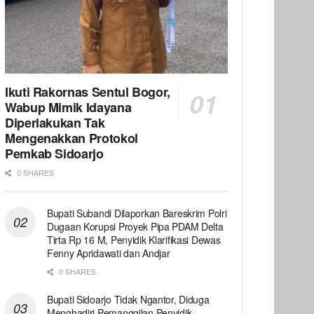
Ikuti Rakornas Sentul Bogor,
Wabup Mimik Idayana
Diperlakukan Tak
Mengenakkan Protokol
Pemkab Sidoarjo
0 SHARES
Bupati Subandi Dilaporkan Bareskrim Polri
Dugaan Korupsi Proyek Pipa PDAM Delta
Tirta Rp 16 M, Penyidik Klarifikasi Dewas
Fenny Apridawati dan Andjar
0 SHARES
Bupati Sidoarjo Tidak Ngantor, Diduga
Menghadiri Pemanggilan Penyidik