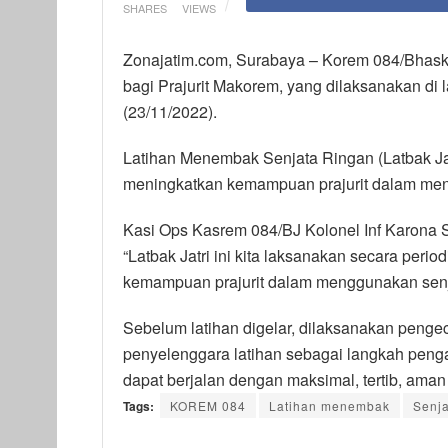
SHARES
VIEWS
Zonajatim.com, Surabaya – Korem 084/Bhask
bagi Prajurit Makorem, yang dilaksanakan d
(23/11/2022).
Latihan Menembak Senjata Ringan (Latbak Jatr
meningkatkan kemampuan prajurit dalam men
Kasi Ops Kasrem 084/BJ Kolonel Inf Karona Sus
“Latbak Jatri ini kita laksanakan secara peri
kemampuan prajurit dalam menggunakan senja
Sebelum latihan digelar, dilaksanakan penge
penyelenggara latihan sebagai langkah peng
dapat berjalan dengan maksimal, tertib, aman 
Tags:
KOREM 084
Latihan menembak
Senja