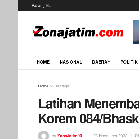
Pasang Iklan
HOME
NASIONAL
DAERAH
POLITIK
Home
Olahraga
Latihan Menemba
Korem 084/Bhask
by
ZonaJatim00
23 November 2022
in
Ol