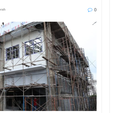
0
erah