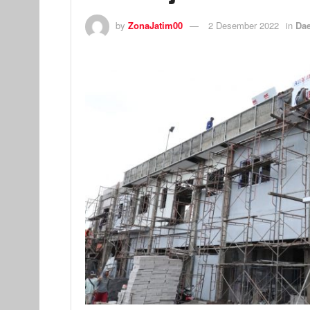
by
ZonaJatim00
2 Desember 2022
in
Da