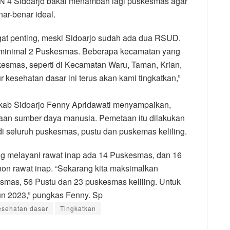
AN 4 Sidoarjo bakal menambah lagi puskesmas agar
ar-benar ideal.
ngat penting, meski Sidoarjo sudah ada dua RSUD.
 minimal 2 Puskesmas. Beberapa kecamatan yang
esmas, seperti di Kecamatan Waru, Taman, Krian,
 kesehatan dasar ini terus akan kami tingkatkan,”
kab Sidoarjo Fenny Apridawati menyampaikan,
an sumber daya manusia. Pemetaan itu dilakukan
 seluruh puskesmas, pustu dan puskemas keliling.
 melayani rawat inap ada 14 Puskesmas, dan 16
non rawat inap. “Sekarang kita maksimalkan
smas, 56 Pustu dan 23 puskesmas keliling. Untuk
n 2023,” pungkas Fenny. Sp
esehatan dasar
Tingkatkan