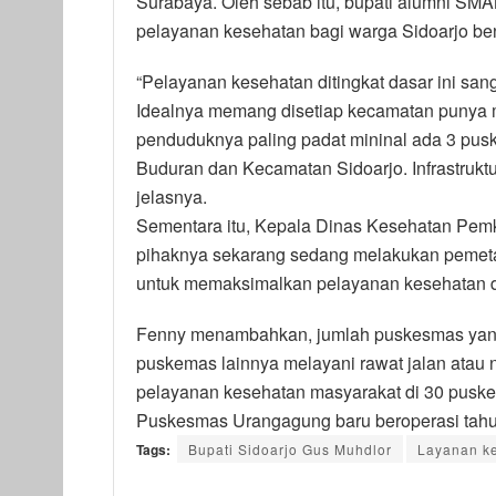
Surabaya. Oleh sebab itu, bupati alumni SM
pelayanan kesehatan bagi warga Sidoarjo ben
“Pelayanan kesehatan ditingkat dasar ini sa
Idealnya memang disetiap kecamatan punya
penduduknya paling padat mininal ada 3 pusk
Buduran dan Kecamatan Sidoarjo. Infrastruktur
jelasnya.
Sementara itu, Kepala Dinas Kesehatan Pem
pihaknya sekarang sedang melakukan pemeta
untuk memaksimalkan pelayanan kesehatan di
Fenny menambahkan, jumlah puskesmas yang
puskemas lainnya melayani rawat jalan atau 
pelayanan kesehatan masyarakat di 30 puske
Puskesmas Urangagung baru beroperasi tahu
Tags:
Bupati Sidoarjo Gus Muhdlor
Layanan k