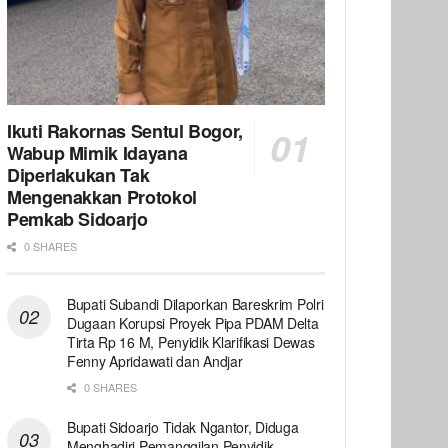
Ikuti Rakornas Sentul Bogor,
Wabup Mimik Idayana
Diperlakukan Tak
Mengenakkan Protokol
Pemkab Sidoarjo
0 SHARES
Bupati Subandi Dilaporkan Bareskrim Polri
Dugaan Korupsi Proyek Pipa PDAM Delta
Tirta Rp 16 M, Penyidik Klarifikasi Dewas
Fenny Apridawati dan Andjar
0 SHARES
Bupati Sidoarjo Tidak Ngantor, Diduga
Menghadiri Pemanggilan Penyidik