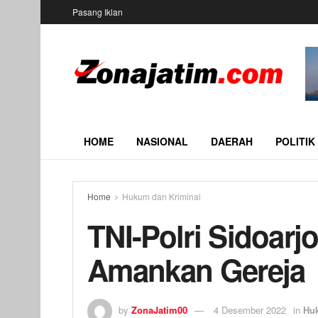
Pasang Iklan
HOME
NASIONAL
DAERAH
POLITIK
Home
Hukum dan Kriminal
TNI-Polri Sidoarj
Amankan Gereja
by
ZonaJatim00
4 Desember 2022
in
Hu