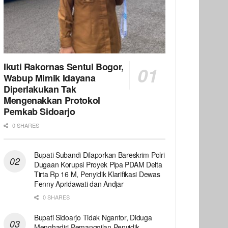
Ikuti Rakornas Sentul Bogor,
Wabup Mimik Idayana
Diperlakukan Tak
Mengenakkan Protokol
Pemkab Sidoarjo
0 SHARES
Bupati Subandi Dilaporkan Bareskrim Polri
Dugaan Korupsi Proyek Pipa PDAM Delta
Tirta Rp 16 M, Penyidik Klarifikasi Dewas
Fenny Apridawati dan Andjar
0 SHARES
Bupati Sidoarjo Tidak Ngantor, Diduga
Menghadiri Pemanggilan Penyidik