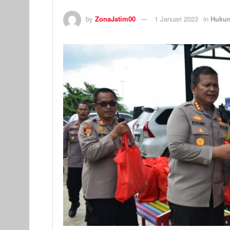
by
ZonaJatim00
1 Januari 2023
in
Hukum