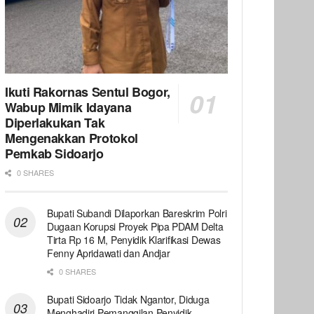
Ikuti Rakornas Sentul Bogor,
Wabup Mimik Idayana
Diperlakukan Tak
Mengenakkan Protokol
Pemkab Sidoarjo
0 SHARES
Bupati Subandi Dilaporkan Bareskrim Polri
Dugaan Korupsi Proyek Pipa PDAM Delta
Tirta Rp 16 M, Penyidik Klarifikasi Dewas
Fenny Apridawati dan Andjar
0 SHARES
Bupati Sidoarjo Tidak Ngantor, Diduga
Menghadiri Pemanggilan Penyidik