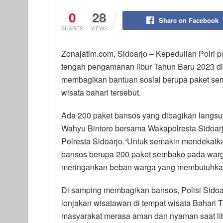
0
28
Share on Facebook
SHARES
VIEWS
Zonajatim.com, Sidoarjo – Kepedulian Polri p
tengah pengamanan libur Tahun Baru 2023 di 
membagikan bantuan sosial berupa paket se
wisata bahari tersebut.
Ada 200 paket bansos yang dibagikan langsu
Wahyu Bintoro bersama Wakapolresta Sidoar
Polresta Sidoarjo.“Untuk semakin mendekatka
bansos berupa 200 paket sembako pada warg
meringankan beban warga yang membutuhkan,
Di samping membagikan bansos, Polisi Sidoa
lonjakan wisatawan di tempat wisata Bahari 
masyarakat merasa aman dan nyaman saat li