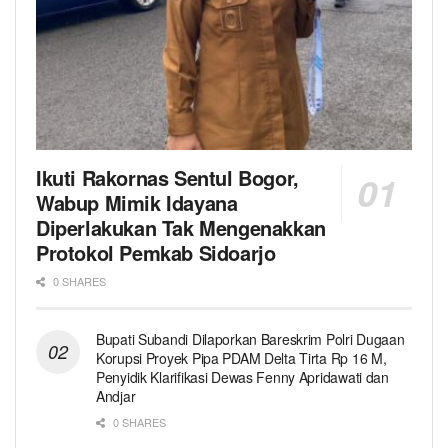
Ikuti Rakornas Sentul Bogor,
Wabup Mimik Idayana
Diperlakukan Tak Mengenakkan
Protokol Pemkab Sidoarjo
0 SHARES
Bupati Subandi Dilaporkan Bareskrim Polri Dugaan
Korupsi Proyek Pipa PDAM Delta Tirta Rp 16 M,
Penyidik Klarifikasi Dewas Fenny Apridawati dan
Andjar
0 SHARES