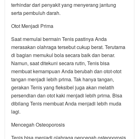
terhindar dari penyakit yang menyerang jantung
serta pembuluh darah.
Otot Menjadi Prima
Saat memulai bermain Tenis pastinya Anda
merasakan olahraga tersebut cukup berat. Terutama
di bagian memukul bola secara baik dan benar.
Namun, saat ditekuni secara rutin, Tenis bisa
membuat kemampuan Anda berubah dan otot-otot
tangan menjadi lebih prima. Tak hanya tangan,
gerakan Tenis yang fleksibel juga akan melatih
persendian dan otot kaki menjadi lebih prima. Bisa
dibilang Tenis membuat Anda menjadi lebih muda
lagi.
Mencegah Osteoporosis
Tenis bisa menjadi olahraga pencegah osteoporosis