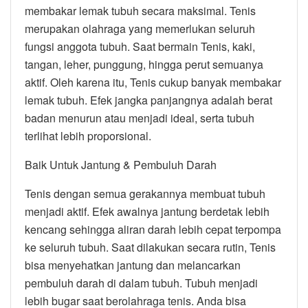
membakar lemak tubuh secara maksimal. Tenis
merupakan olahraga yang memerlukan seluruh
fungsi anggota tubuh. Saat bermain Tenis, kaki,
tangan, leher, punggung, hingga perut semuanya
aktif. Oleh karena itu, Tenis cukup banyak membakar
lemak tubuh. Efek jangka panjangnya adalah berat
badan menurun atau menjadi ideal, serta tubuh
terlihat lebih proporsional.
Baik Untuk Jantung & Pembuluh Darah
Tenis dengan semua gerakannya membuat tubuh
menjadi aktif. Efek awalnya jantung berdetak lebih
kencang sehingga aliran darah lebih cepat terpompa
ke seluruh tubuh. Saat dilakukan secara rutin, Tenis
bisa menyehatkan jantung dan melancarkan
pembuluh darah di dalam tubuh. Tubuh menjadi
lebih bugar saat berolahraga tenis. Anda bisa