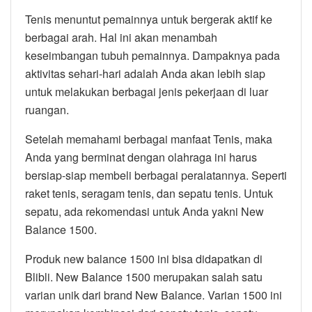
Tenis menuntut pemainnya untuk bergerak aktif ke
berbagai arah. Hal ini akan menambah
keseimbangan tubuh pemainnya. Dampaknya pada
aktivitas sehari-hari adalah Anda akan lebih siap
untuk melakukan berbagai jenis pekerjaan di luar
ruangan.
Setelah memahami berbagai manfaat Tenis, maka
Anda yang berminat dengan olahraga ini harus
bersiap-siap membeli berbagai peralatannya. Seperti
raket tenis, seragam tenis, dan sepatu tenis. Untuk
sepatu, ada rekomendasi untuk Anda yakni New
Balance 1500.
Produk new balance 1500 ini bisa didapatkan di
Blibli. New Balance 1500 merupakan salah satu
varian unik dari brand New Balance. Varian 1500 ini