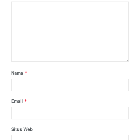
Nama
*
Email
*
Situs Web