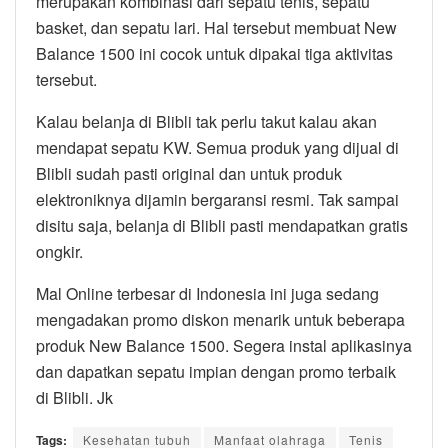
merupakan kombinasi dari sepatu tenis, sepatu
basket, dan sepatu lari. Hal tersebut membuat New
Balance 1500 ini cocok untuk dipakai tiga aktivitas
tersebut.
Kalau belanja di Blibli tak perlu takut kalau akan
mendapat sepatu KW. Semua produk yang dijual di
Blibli sudah pasti original dan untuk produk
elektroniknya dijamin bergaransi resmi. Tak sampai
disitu saja, belanja di Blibli pasti mendapatkan gratis
ongkir.
Mal Online terbesar di Indonesia ini juga sedang
mengadakan promo diskon menarik untuk beberapa
produk New Balance 1500. Segera instal aplikasinya
dan dapatkan sepatu impian dengan promo terbaik
di Blibli. Jk
Tags:
Kesehatan tubuh
Manfaat olahraga
Tenis