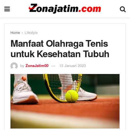
Home
Lifestyle
Manfaat Olahraga Tenis
untuk Kesehatan Tubuh
by
ZonaJatim00
13 Januari 2023