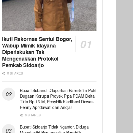
Ikuti Rakornas Sentul Bogor,
Wabup Mimik Idayana
Diperlakukan Tak
Mengenakkan Protokol
Pemkab Sidoarjo
0 SHARES
Bupati Subandi Dilaporkan Bareskrim Polri
Dugaan Korupsi Proyek Pipa PDAM Delta
Tirta Rp 16 M, Penyidik Klarifikasi Dewas
Fenny Apridawati dan Andjar
0 SHARES
Bupati Sidoarjo Tidak Ngantor, Diduga
Menghadiri Pemanggilan Penyidik