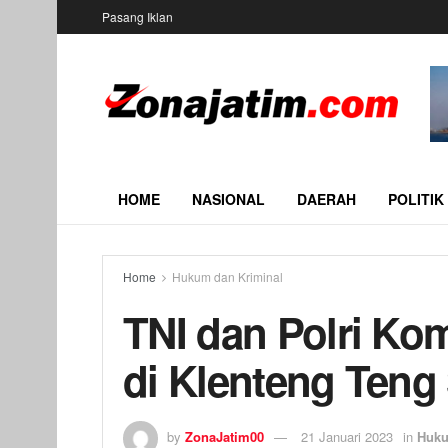
Pasang Iklan
HOME
NASIONAL
DAERAH
POLITIK
Home
Hukum dan Kriminal
TNI dan Polri K
di Klenteng Teng
by
ZonaJatim00
21 Januari 2023
in
Huku