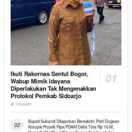
Ikuti Rakornas Sentul Bogor,
Wabup Mimik Idayana
Diperlakukan Tak Mengenakkan
Protokol Pemkab Sidoarjo
0 SHARES
Bupati Subandi Dilaporkan Bareskrim Polri Dugaan
Korupsi Proyek Pipa PDAM Delta Tirta Rp 16 M,