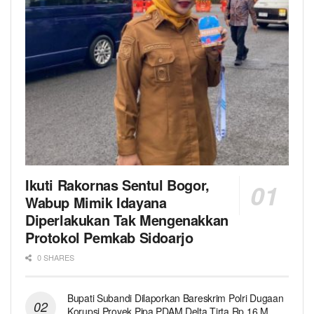
Ikuti Rakornas Sentul Bogor,
Wabup Mimik Idayana
Diperlakukan Tak Mengenakkan
Protokol Pemkab Sidoarjo
0 SHARES
Bupati Subandi Dilaporkan Bareskrim Polri Dugaan
Korupsi Proyek Pipa PDAM Delta Tirta Rp 16 M,