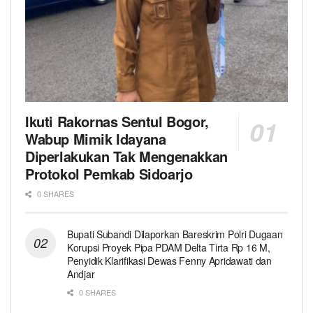
Ikuti Rakornas Sentul Bogor,
Wabup Mimik Idayana
Diperlakukan Tak Mengenakkan
Protokol Pemkab Sidoarjo
0 SHARES
Bupati Subandi Dilaporkan Bareskrim Polri Dugaan
Korupsi Proyek Pipa PDAM Delta Tirta Rp 16 M,
Penyidik Klarifikasi Dewas Fenny Apridawati dan
Andjar
0 SHARES