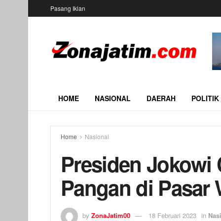
Pasang Iklan
HOME
NASIONAL
DAERAH
POLITIK
Home
Nasional
Presiden Jokowi
Pangan di Pasa
by
ZonaJatim00
18 Februari 2023
in
Nas