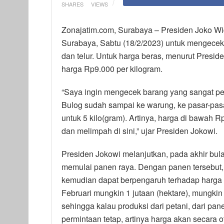
SHARES
VIEWS
Zonajatim.com, Surabaya – Presiden Joko W
Surabaya, Sabtu (18/2/2023) untuk mengecek
dan telur. Untuk harga beras, menurut Presid
harga Rp9.000 per kilogram.
“Saya ingin mengecek barang yang sangat pe
Bulog sudah sampai ke warung, ke pasar-pasa
untuk 5 kilo(gram). Artinya, harga di bawah 
dan melimpah di sini,” ujar Presiden Jokowi.
Presiden Jokowi melanjutkan, pada akhir bul
memulai panen raya. Dengan panen tersebut,
kemudian dapat berpengaruh terhadap harga b
Februari mungkin 1 jutaan (hektare), mungkin na
sehingga kalau produksi dari petani, dari pa
permintaan tetap, artinya harga akan secara 