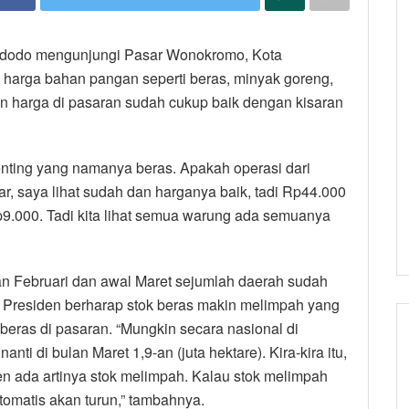
idodo mengunjungi Pasar Wonokromo, Kota
 harga bahan pangan seperti beras, minyak goreng,
en harga di pasaran sudah cukup baik dengan kisaran
nting yang namanya beras. Apakah operasi dari
r, saya lihat sudah dan harganya baik, tadi Rp44.000
Rp9.000. Tadi kita lihat semua warung ada semuanya
an Februari dan awal Maret sejumlah daerah sudah
 Presiden berharap stok beras makin melimpah yang
eras di pasaran. “Mungkin secara nasional di
nti di bulan Maret 1,9-an (juta hektare). Kira-kira itu,
nen ada artinya stok melimpah. Kalau stok melimpah
otomatis akan turun,” tambahnya.