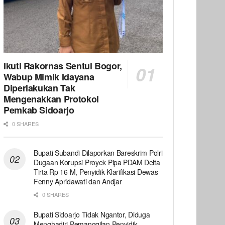
Ikuti Rakornas Sentul Bogor,
Wabup Mimik Idayana
Diperlakukan Tak
Mengenakkan Protokol
Pemkab Sidoarjo
0 SHARES
Bupati Subandi Dilaporkan Bareskrim Polri
Dugaan Korupsi Proyek Pipa PDAM Delta
Tirta Rp 16 M, Penyidik Klarifikasi Dewas
Fenny Apridawati dan Andjar
0 SHARES
Bupati Sidoarjo Tidak Ngantor, Diduga
Menghadiri Pemanggilan Penyidik