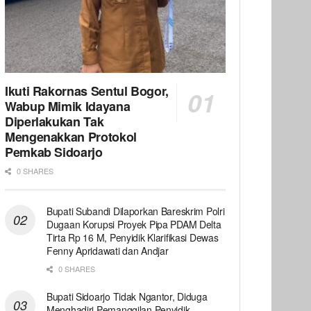
Ikuti Rakornas Sentul Bogor,
Wabup Mimik Idayana
Diperlakukan Tak
Mengenakkan Protokol
Pemkab Sidoarjo
0 SHARES
Bupati Subandi Dilaporkan Bareskrim Polri
Dugaan Korupsi Proyek Pipa PDAM Delta
Tirta Rp 16 M, Penyidik Klarifikasi Dewas
Fenny Apridawati dan Andjar
0 SHARES
Bupati Sidoarjo Tidak Ngantor, Diduga
Menghadiri Pemanggilan Penyidik