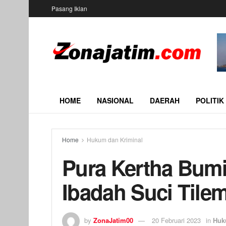
Pasang Iklan
HOME
NASIONAL
DAERAH
POLITIK
Home
Hukum dan Kriminal
Pura Kertha Bumi
Ibadah Suci Tile
by
ZonaJatim00
20 Februari 2023
in
Huk