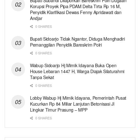
Bupati Subandi Dilaporkan Bareskrim Polri Dugaan
Korupsi Proyek Pipa PDAM Delta Tirta Rp 16 M,
Penyidik Klarifikasi Dewas Fenny Apridawati dan
Andjar
0 SHARES
Bupati Sidoarjo Tidak Ngantor, Diduga Menghadiri
Pemanggilan Penyidik Bareskrim Polri
0 SHARES
Wabup Sidoarjo Hj Mimik Idayana Buka Open
House Lebaran 1447 H, Warga Diajak Silaturahmi
Tanpa Sekat
0 SHARES
Lobby Wabup Hj Mimik Idayana, Pemerintah Pusat
Kucurkan Rp 84 Miliar Lanjutan Betonisasi Jl
Lingkar Timur Prasung – MPP
0 SHARES