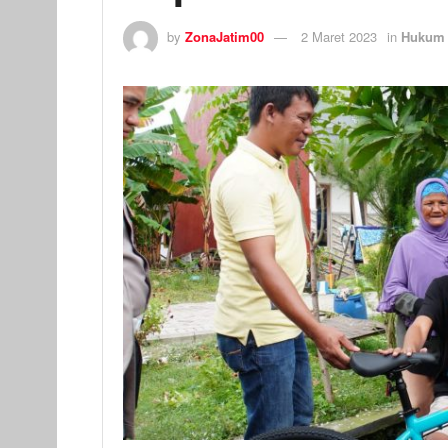
by
ZonaJatim00
2 Maret 2023
in
Hukum 