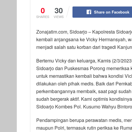
0
30
Share on Facebook
SHARES
VIEWS
Zonajatim.com, Sidoarjo – Kapolresta Sidoar
kembali anjangsana ke Vicky Hermansyah, 
menjadi salah satu korban dari tragedi Kanju
Bertemu Vicky dan keluarga, Kamis (2/3/2023
Sidoarjo dan Puskesmas Porong memeriksa ke
untuk memastikan kembali bahwa kondisi Vi
dilakukan oleh pihak medis. Baik dari Pemkab 
perkembangannya membaik, saat pagi sudah da
sudah bergerak aktif. Kami optimis kondisiny
Sidoarjo Kombes Pol. Kusumo Wahyu Bintoro
Pendampingan berupa perawatan medis, menu
maupun Polri, termasuk rutin periksa ke Rum