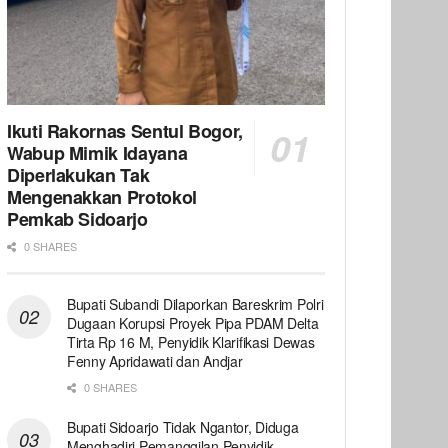
Ikuti Rakornas Sentul Bogor,
Wabup Mimik Idayana
Diperlakukan Tak
Mengenakkan Protokol
Pemkab Sidoarjo
0 SHARES
Bupati Subandi Dilaporkan Bareskrim Polri
Dugaan Korupsi Proyek Pipa PDAM Delta
Tirta Rp 16 M, Penyidik Klarifikasi Dewas
Fenny Apridawati dan Andjar
0 SHARES
Bupati Sidoarjo Tidak Ngantor, Diduga
Menghadiri Pemanggilan Penyidik