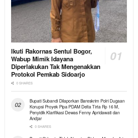
Ikuti Rakornas Sentul Bogor,
Wabup Mimik Idayana
Diperlakukan Tak Mengenakkan
Protokol Pemkab Sidoarjo
0 SHARES
Bupati Subandi Dilaporkan Bareskrim Polri Dugaan
Korupsi Proyek Pipa PDAM Delta Tirta Rp 16 M,
Penyidik Klarifikasi Dewas Fenny Apridawati dan
Andjar
0 SHARES