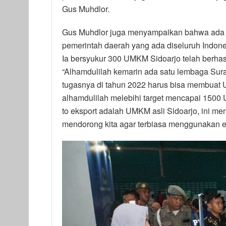
Gus Muhdlor.
Gus Muhdlor juga menyampaikan bahwa ada 
pemerintah daerah yang ada diseluruh Indon
Ia bersyukur 300 UMKM Sidoarjo telah berha
“Alhamdulilah kemarin ada satu lembaga Sur
tugasnya di tahun 2022 harus bisa membua
alhamdulilah melebihi target mencapai 1500
to eksport adalah UMKM asli Sidoarjo, ini men
mendorong kita agar terbiasa menggunakan e-