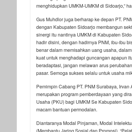
menghidupkan UMKM-UMKM di Sidoarjo,” ha
Gus Muhdlor juga berharap ke depan PT. PNM
dengan Kabupaten Sidoarjo membangun sek
sinergi itu nantinya UMKM di Kabupaten Sidoar
hadir disini, dengan hadirnya PNM, ibu-ibu b
benar dalam memisahkan uang usaha, dalam 
kuat untuk menghadapi guncangan apapun itu 
beradaptasi, jangan melawan arus perubahan y
pasar. Semoga sukses selalu untuk usaha mik
Pemimpin Cabang PT. PNM Surabaya, Irvan A
merupakan program pemberdayaan yang dira
Usaha (PKU) bagi UMKM Se Kabupaten Sidoa
macam bantuan permodalan.
Diantaranya Modal Pinjaman, Modal Intelekt
(Membantu Jaring Sosial dan Promosi). “Pelat