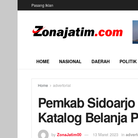
Pasang Iklan
HOME
NASIONAL
DAERAH
POLITIK
Home
advertorial
Pemkab Sidoarjo 
Katalog Belanja 
by
ZonaJatim00
13 Maret 2023
in
advert