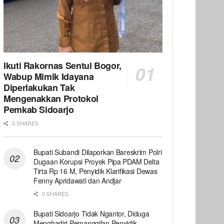
Ikuti Rakornas Sentul Bogor,
Wabup Mimik Idayana
Diperlakukan Tak
Mengenakkan Protokol
Pemkab Sidoarjo
0 SHARES
Bupati Subandi Dilaporkan Bareskrim Polri
Dugaan Korupsi Proyek Pipa PDAM Delta
Tirta Rp 16 M, Penyidik Klarifikasi Dewas
Fenny Apridawati dan Andjar
0 SHARES
Bupati Sidoarjo Tidak Ngantor, Diduga
Menghadiri Pemanggilan Penyidik