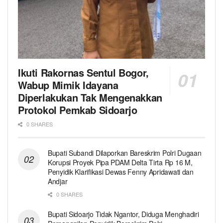
Ikuti Rakornas Sentul Bogor,
Wabup Mimik Idayana
Diperlakukan Tak Mengenakkan
Protokol Pemkab Sidoarjo
0 SHARES
Bupati Subandi Dilaporkan Bareskrim Polri Dugaan
Korupsi Proyek Pipa PDAM Delta Tirta Rp 16 M,
Penyidik Klarifikasi Dewas Fenny Apridawati dan
Andjar
0 SHARES
Bupati Sidoarjo Tidak Ngantor, Diduga Menghadiri