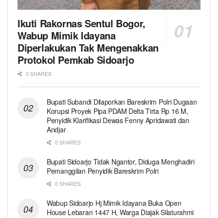
Ikuti Rakornas Sentul Bogor,
Wabup Mimik Idayana
Diperlakukan Tak Mengenakkan
Protokol Pemkab Sidoarjo
0 SHARES
Bupati Subandi Dilaporkan Bareskrim Polri Dugaan
Korupsi Proyek Pipa PDAM Delta Tirta Rp 16 M,
Penyidik Klarifikasi Dewas Fenny Apridawati dan
Andjar
0 SHARES
Bupati Sidoarjo Tidak Ngantor, Diduga Menghadiri
Pemanggilan Penyidik Bareskrim Polri
0 SHARES
Wabup Sidoarjo Hj Mimik Idayana Buka Open
House Lebaran 1447 H, Warga Diajak Silaturahmi