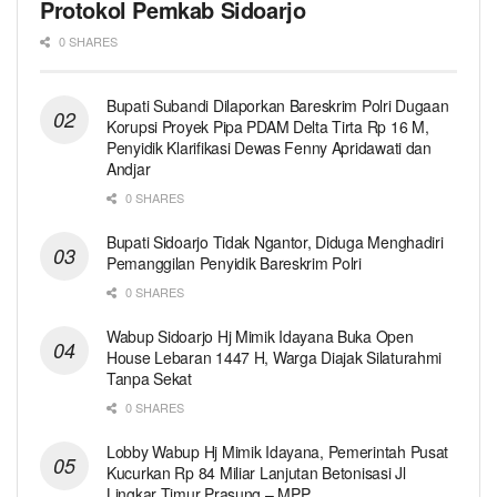
Protokol Pemkab Sidoarjo
0 SHARES
Bupati Subandi Dilaporkan Bareskrim Polri Dugaan
Korupsi Proyek Pipa PDAM Delta Tirta Rp 16 M,
Penyidik Klarifikasi Dewas Fenny Apridawati dan
Andjar
0 SHARES
Bupati Sidoarjo Tidak Ngantor, Diduga Menghadiri
Pemanggilan Penyidik Bareskrim Polri
0 SHARES
Wabup Sidoarjo Hj Mimik Idayana Buka Open
House Lebaran 1447 H, Warga Diajak Silaturahmi
Tanpa Sekat
0 SHARES
Lobby Wabup Hj Mimik Idayana, Pemerintah Pusat
Kucurkan Rp 84 Miliar Lanjutan Betonisasi Jl
Lingkar Timur Prasung – MPP