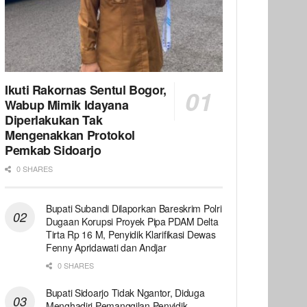
Ikuti Rakornas Sentul Bogor,
Wabup Mimik Idayana
Diperlakukan Tak
Mengenakkan Protokol
Pemkab Sidoarjo
0 SHARES
Bupati Subandi Dilaporkan Bareskrim Polri
Dugaan Korupsi Proyek Pipa PDAM Delta
Tirta Rp 16 M, Penyidik Klarifikasi Dewas
Fenny Apridawati dan Andjar
0 SHARES
Bupati Sidoarjo Tidak Ngantor, Diduga
Menghadiri Pemanggilan Penyidik