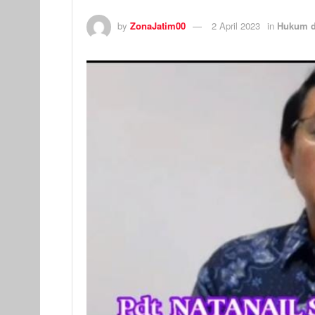
by
ZonaJatim00
2 April 2023
in
Hukum d