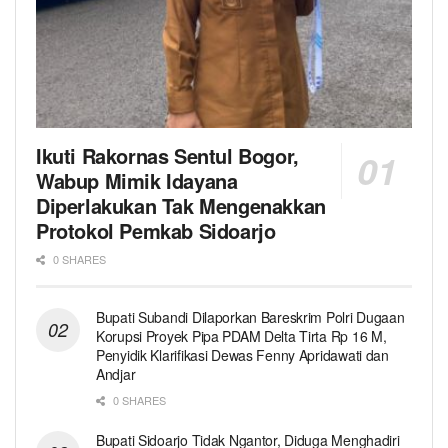
Ikuti Rakornas Sentul Bogor,
Wabup Mimik Idayana
Diperlakukan Tak Mengenakkan
Protokol Pemkab Sidoarjo
0 SHARES
Bupati Subandi Dilaporkan Bareskrim Polri Dugaan
Korupsi Proyek Pipa PDAM Delta Tirta Rp 16 M,
Penyidik Klarifikasi Dewas Fenny Apridawati dan
Andjar
0 SHARES
Bupati Sidoarjo Tidak Ngantor, Diduga Menghadiri