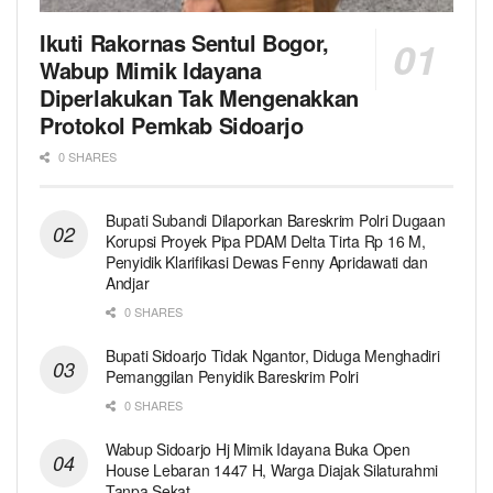
Ikuti Rakornas Sentul Bogor,
Wabup Mimik Idayana
Diperlakukan Tak Mengenakkan
Protokol Pemkab Sidoarjo
0 SHARES
Bupati Subandi Dilaporkan Bareskrim Polri Dugaan
Korupsi Proyek Pipa PDAM Delta Tirta Rp 16 M,
Penyidik Klarifikasi Dewas Fenny Apridawati dan
Andjar
0 SHARES
Bupati Sidoarjo Tidak Ngantor, Diduga Menghadiri
Pemanggilan Penyidik Bareskrim Polri
0 SHARES
Wabup Sidoarjo Hj Mimik Idayana Buka Open
House Lebaran 1447 H, Warga Diajak Silaturahmi
Tanpa Sekat