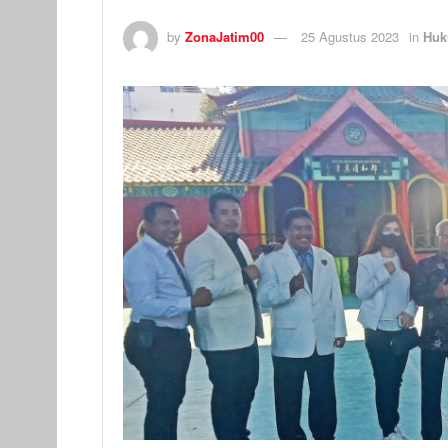
by
ZonaJatim00
25 Agustus 2023
in
Huk