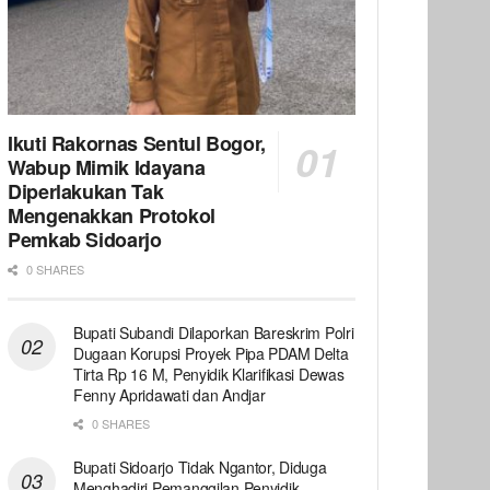
Ikuti Rakornas Sentul Bogor,
Wabup Mimik Idayana
Diperlakukan Tak
Mengenakkan Protokol
Pemkab Sidoarjo
0 SHARES
Bupati Subandi Dilaporkan Bareskrim Polri
Dugaan Korupsi Proyek Pipa PDAM Delta
Tirta Rp 16 M, Penyidik Klarifikasi Dewas
Fenny Apridawati dan Andjar
0 SHARES
Bupati Sidoarjo Tidak Ngantor, Diduga
Menghadiri Pemanggilan Penyidik