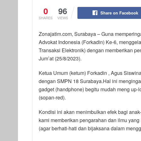
0
96
Share on Facebook
SHARES
VIEWS
Zonajatim.com, Surabaya – Guna memperinga
Advokat Indonesia (Forkadin) Ke-6, menggela
Transaksi Elektronik) dengan memberikan p
Jum’at (25/8/2023).
Ketua Umum (ketum) Forkadin , Agus Siswin
dengan SMPN 18 Surabaya.Hal ini mengingat
gadget (handphone) begitu mudah meng up-lo
(sopan-red).
Kondisi ini akan menimbulkan efek bagi anak-
kami memberikan pengarahan dan ilmu yang 
(agar berhati-hati dan bijaksana dalam meng