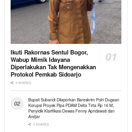
Ikuti Rakornas Sentul Bogor,
Wabup Mimik Idayana
Diperlakukan Tak Mengenakkan
Protokol Pemkab Sidoarjo
0 SHARES
Bupati Subandi Dilaporkan Bareskrim Polri Dugaan
Korupsi Proyek Pipa PDAM Delta Tirta Rp 16 M,
Penyidik Klarifikasi Dewas Fenny Apridawati dan
Andjar
0 SHARES