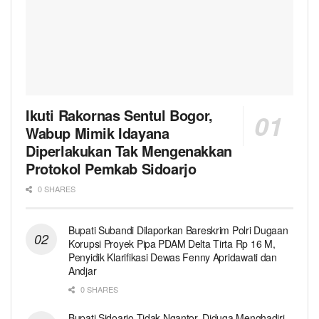
Ikuti Rakornas Sentul Bogor,
Wabup Mimik Idayana
Diperlakukan Tak Mengenakkan
Protokol Pemkab Sidoarjo
0 SHARES
Bupati Subandi Dilaporkan Bareskrim Polri Dugaan
Korupsi Proyek Pipa PDAM Delta Tirta Rp 16 M,
Penyidik Klarifikasi Dewas Fenny Apridawati dan
Andjar
0 SHARES
Bupati Sidoarjo Tidak Ngantor, Diduga Menghadiri