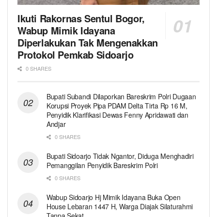
Ikuti Rakornas Sentul Bogor,
Wabup Mimik Idayana
Diperlakukan Tak Mengenakkan
Protokol Pemkab Sidoarjo
0 SHARES
Bupati Subandi Dilaporkan Bareskrim Polri Dugaan
Korupsi Proyek Pipa PDAM Delta Tirta Rp 16 M,
Penyidik Klarifikasi Dewas Fenny Apridawati dan
Andjar
0 SHARES
Bupati Sidoarjo Tidak Ngantor, Diduga Menghadiri
Pemanggilan Penyidik Bareskrim Polri
0 SHARES
Wabup Sidoarjo Hj Mimik Idayana Buka Open
House Lebaran 1447 H, Warga Diajak Silaturahmi
Tanpa Sekat