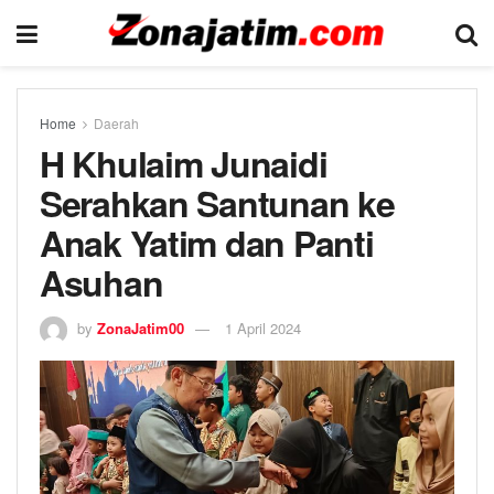
Home
Daerah
H Khulaim Junaidi
Serahkan Santunan ke
Anak Yatim dan Panti
Asuhan
by
ZonaJatim00
1 April 2024