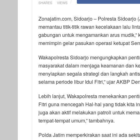
SHARES
VIEWS
Zonajatim.com, Sidoarjo – Polresta Sidoarjo
memantau titik-titik rawan kecelakaan lalu li
gabungan untuk mengamankan arus mudik,” 
memimpin gelar pasukan operasi ketupat Seme
Wakapolresta Sidoarjo mengungkapkan pent
masyarakat dalam menjaga keamanan dan kete
menyiapkan segala strategi dan langkah anti
selama periode libur Idul Fitri,” ujar AKBP D
Lebih lanjut, Wakapolresta menekankan pent
Fitri guna mencegah Hal-hal yang tidak kita
juga akan aktif melakukan patroli untuk me
tempat-tempat umum,” tambahnya.
Polda Jatim memperkirakan saat ini ada sekita