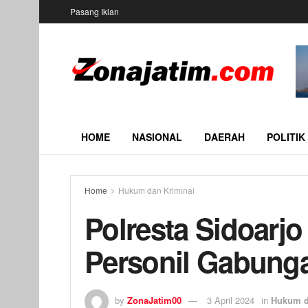
Pasang Iklan
HOME
NASIONAL
DAERAH
POLITIK
Home
Hukum dan Kriminal
Polresta Sidoarjo
Personil Gabung
by
ZonaJatim00
3 April 2024
in
Hukum d