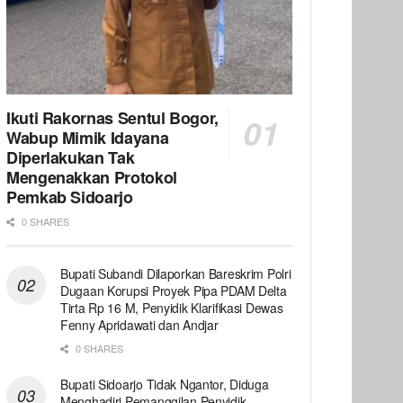
Ikuti Rakornas Sentul Bogor,
Wabup Mimik Idayana
Diperlakukan Tak
Mengenakkan Protokol
Pemkab Sidoarjo
0 SHARES
Bupati Subandi Dilaporkan Bareskrim Polri
Dugaan Korupsi Proyek Pipa PDAM Delta
Tirta Rp 16 M, Penyidik Klarifikasi Dewas
Fenny Apridawati dan Andjar
0 SHARES
Bupati Sidoarjo Tidak Ngantor, Diduga
Menghadiri Pemanggilan Penyidik