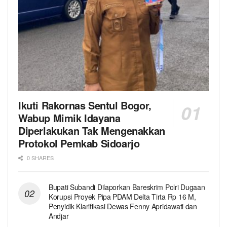
Ikuti Rakornas Sentul Bogor,
Wabup Mimik Idayana
Diperlakukan Tak Mengenakkan
Protokol Pemkab Sidoarjo
0 SHARES
Bupati Subandi Dilaporkan Bareskrim Polri Dugaan
Korupsi Proyek Pipa PDAM Delta Tirta Rp 16 M,
Penyidik Klarifikasi Dewas Fenny Apridawati dan
Andjar