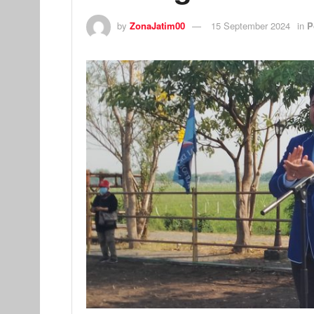
by
ZonaJatim00
15 September 2024
in
P