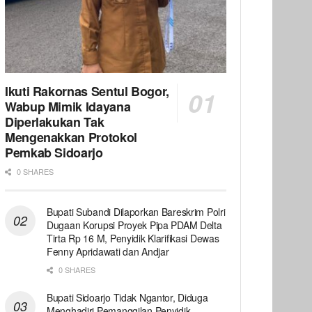
Ikuti Rakornas Sentul Bogor,
Wabup Mimik Idayana
Diperlakukan Tak
Mengenakkan Protokol
Pemkab Sidoarjo
0 SHARES
Bupati Subandi Dilaporkan Bareskrim Polri
Dugaan Korupsi Proyek Pipa PDAM Delta
Tirta Rp 16 M, Penyidik Klarifikasi Dewas
Fenny Apridawati dan Andjar
0 SHARES
Bupati Sidoarjo Tidak Ngantor, Diduga
Menghadiri Pemanggilan Penyidik