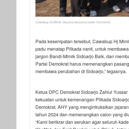
Cawabup Hj Mimik Idayana bersama kader Demokrat
Pada kesempatan tersebut, Cawabup Hj Mimik
padu menatap Pilkada nanti, untuk membawa 
jargon Bandi-Mimik Sidoarjo Baik, dan memba
Partai Demokrat harus memenangkan pasanga
membawa perubahan di Sidoarjo,” tegasnya.
Ketua DPC Demokrat Sidoarjo Zahlul Yussar m
kekuatan untuk kemenangan Pilkada Sidoar
Demokrat, AHY yang mengintruksikan jajaran
tahun 2024 dan memenangkan calon yang diusu
“Kami berikrar dan serukan agar seluruh kad