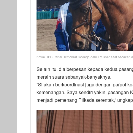
Ketua DPC Partai Demokrat Sidoarjo Zahlul Yussar saat bacakan d
Selain itu, dia berpesan kepada kedua pasan
meraih suara sebanyak-banyaknya.
“Silakan berkoordinasi juga dengan parpol koa
kemenangan. Saya sendiri yakin, pasangan Kh
menjadi pemenang Pilkada serentak,” ungkap