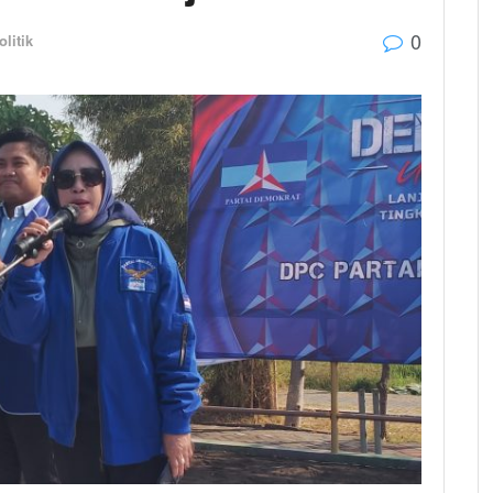
0
olitik