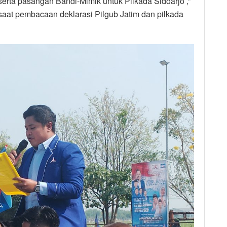
serta pasangan Bandi-Mimik untuk Pilkada Sidoarjo ,”
aat pembacaan deklarasi Pilgub Jatim dan pilkada