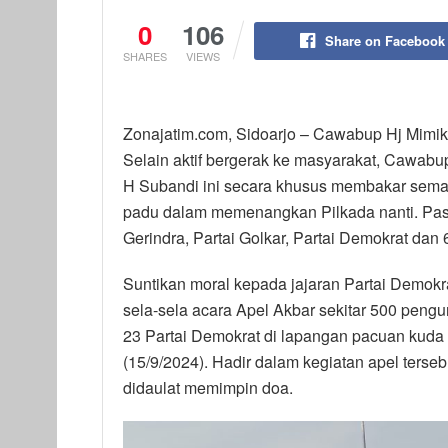
0
106
Share on Facebook
SHARES
VIEWS
Zonajatim.com, Sidoarjo – Cawabup Hj Mimik I
Selain aktif bergerak ke masyarakat, Cawab
H Subandi ini secara khusus membakar seman
padu dalam memenangkan Pilkada nanti. Pasa
Gerindra, Partai Golkar, Partai Demokrat dan 
Suntikan moral kepada jajaran Partai Demokra
sela-sela acara Apel Akbar sekitar 500 pengu
23 Partai Demokrat di lapangan pacuan kuda
(15/9/2024). Hadir dalam kegiatan apel ters
didaulat memimpin doa.