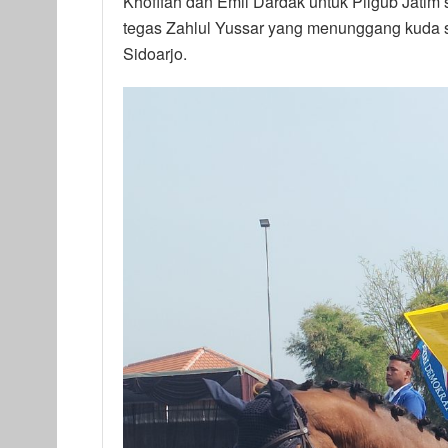
Khofifah dan Emil Dardak untuk Pilgub Jatim 
tegas Zahlul Yussar yang menunggang kuda s
Sidoarjo.