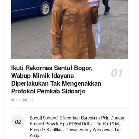
Ikuti Rakornas Sentul Bogor,
Wabup Mimik Idayana
Diperlakukan Tak Mengenakkan
Protokol Pemkab Sidoarjo
0 SHARES
Bupati Subandi Dilaporkan Bareskrim Polri Dugaan
Korupsi Proyek Pipa PDAM Delta Tirta Rp 16 M,
Penyidik Klarifikasi Dewas Fenny Apridawati dan
Andjar