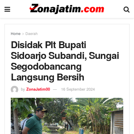
Home
Daerah
Disidak Plt Bupati
Sidoarjo Subandi, Sungai
Segodobancang
Langsung Bersih
by
ZonaJatim00
16 September 2024