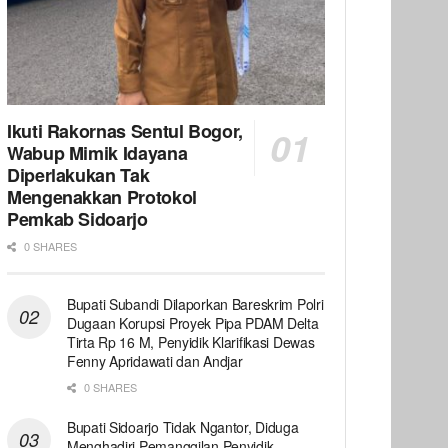
Ikuti Rakornas Sentul Bogor,
Wabup Mimik Idayana
Diperlakukan Tak
Mengenakkan Protokol
Pemkab Sidoarjo
0 SHARES
Bupati Subandi Dilaporkan Bareskrim Polri
Dugaan Korupsi Proyek Pipa PDAM Delta
Tirta Rp 16 M, Penyidik Klarifikasi Dewas
Fenny Apridawati dan Andjar
0 SHARES
Bupati Sidoarjo Tidak Ngantor, Diduga
Menghadiri Pemanggilan Penyidik