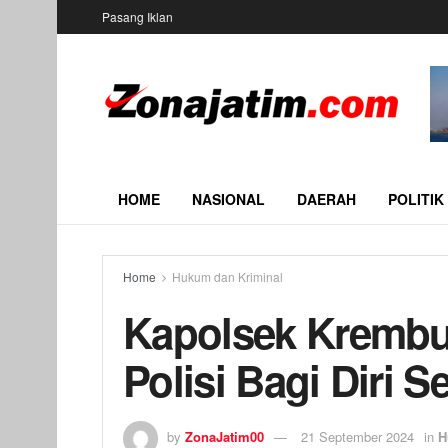
Pasang Iklan
HOME
NASIONAL
DAERAH
POLITIK
Home
Hukum dan Kriminal
Kapolsek Krembu
Polisi Bagi Diri S
by
ZonaJatim00
21 September 2024
in
H