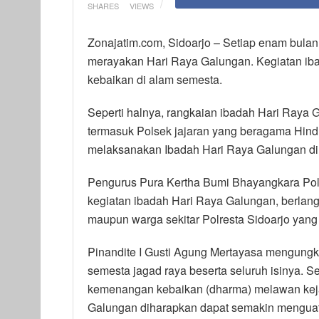
SHARES
VIEWS
Zonajatim.com, Sidoarjo – Setiap enam bulan 
merayakan Hari Raya Galungan. Kegiatan iba
kebaikan di alam semesta.
Seperti halnya, rangkaian ibadah Hari Raya 
termasuk Polsek jajaran yang beragama Hindu
melaksanakan Ibadah Hari Raya Galungan di
Pengurus Pura Kertha Bumi Bhayangkara Polr
kegiatan ibadah Hari Raya Galungan, berlang
maupun warga sekitar Polresta Sidoarjo yan
Pinandite I Gusti Agung Mertayasa mengungk
semesta jagad raya beserta seluruh isinya. S
kemenangan kebaikan (dharma) melawan keja
Galungan diharapkan dapat semakin menguatka