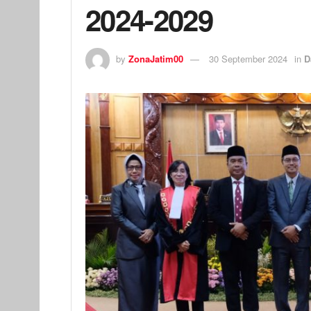
2024-2029
by
ZonaJatim00
30 September 2024
in
D