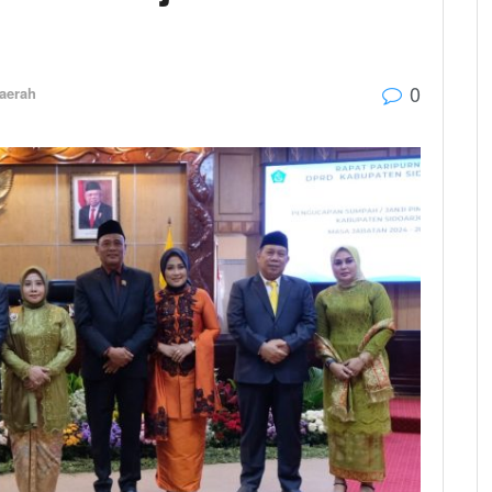
0
aerah