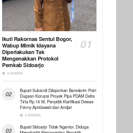
Ikuti Rakornas Sentul Bogor,
Wabup Mimik Idayana
Diperlakukan Tak
Mengenakkan Protokol
Pemkab Sidoarjo
0 SHARES
Bupati Subandi Dilaporkan Bareskrim Polri
Dugaan Korupsi Proyek Pipa PDAM Delta
Tirta Rp 16 M, Penyidik Klarifikasi Dewas
Fenny Apridawati dan Andjar
0 SHARES
Bupati Sidoarjo Tidak Ngantor, Diduga
Menghadiri Pemanggilan Penyidik