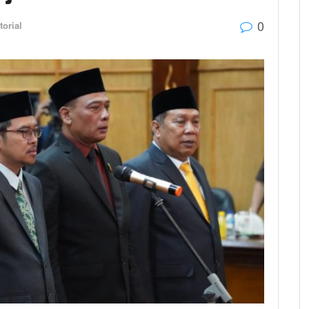
0
torial