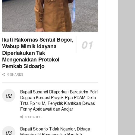
Ikuti Rakornas Sentul Bogor,
Wabup Mimik Idayana
Diperlakukan Tak
Mengenakkan Protokol
Pemkab Sidoarjo
0 SHARES
Bupati Subandi Dilaporkan Bareskrim Polri
Dugaan Korupsi Proyek Pipa PDAM Delta
Tirta Rp 16 M, Penyidik Klarifikasi Dewas
Fenny Apridawati dan Andjar
0 SHARES
Bupati Sidoarjo Tidak Ngantor, Diduga
Menghadiri Pemanggilan Penyidik