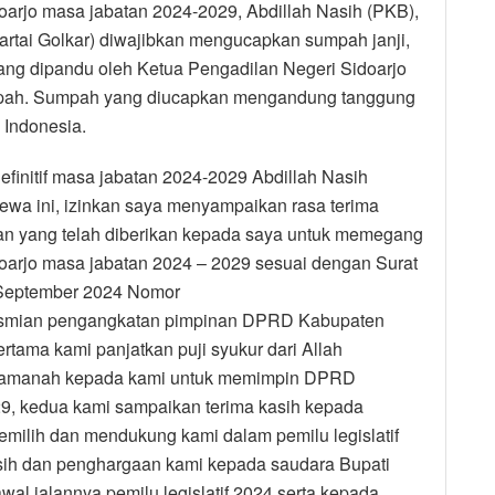
rjo masa jabatan 2024-2029, Abdillah Nasih (PKB),
artai Golkar) diwajibkan mengucapkan sumpah janji,
g dipandu oleh Ketua Pengadilan Negeri Sidoarjo
pah. Sumpah yang diucapkan mengandung tanggung
 Indonesia.
initif masa jabatan 2024-2029 Abdillah Nasih
wa ini, izinkan saya menyampaikan rasa terima
an yang telah diberikan kepada saya untuk memegang
rjo masa jabatan 2024 – 2029 sesuai dengan Surat
 September 2024 Nomor
resmian pengangkatan pimpinan DPRD Kabupaten
rtama kami panjatkan puji syukur dari Allah
n amanah kepada kami untuk memimpin DPRD
9, kedua kami sampaikan terima kasih kepada
milih dan mendukung kami dalam pemilu legislatif
asih dan penghargaan kami kepada saudara Bupati
wal jalannya pemilu legislatif 2024 serta kepada