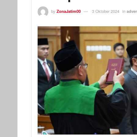
by
ZonaJatim00
3 Oktober 2024
in
adver