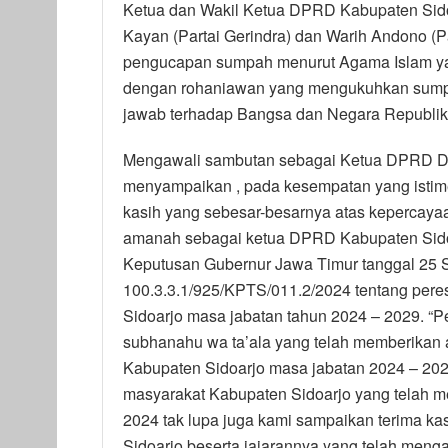
Ketua dan Wakil Ketua DPRD Kabupaten Sidoa
Kayan (Partai Gerindra) dan Warih Andono (P
pengucapan sumpah menurut Agama Islam yan
dengan rohaniawan yang mengukuhkan sum
jawab terhadap Bangsa dan Negara Republik
Mengawali sambutan sebagai Ketua DPRD Def
menyampaikan , pada kesempatan yang istime
kasih yang sebesar-besarnya atas kepercaya
amanah sebagai ketua DPRD Kabupaten Sidoa
Keputusan Gubernur Jawa Timur tanggal 25
100.3.3.1/925/KPTS/011.2/2024 tentang pe
Sidoarjo masa jabatan tahun 2024 – 2029. “Pe
subhanahu wa ta’ala yang telah memberika
Kabupaten Sidoarjo masa jabatan 2024 – 202
masyarakat Kabupaten Sidoarjo yang telah me
2024 tak lupa juga kami sampaikan terima k
Sidoarjo beserta jajarannya yang telah menga