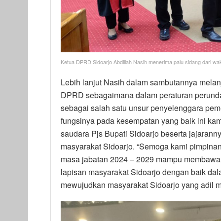
Ketua DPRD Sidoarjo Abdillah Nasih menerima palu sidang dari w
Lebih lanjut Nasih dalam sambutannya mela
DPRD sebagaimana dalam peraturan perunda
sebagai salah satu unsur penyelenggara pem
fungsinya pada kesempatan yang baik ini ka
saudara Pjs Bupati Sidoarjo beserta jajarann
masyarakat Sidoarjo. “Semoga kami pimpin
masa jabatan 2024 – 2029 mampu membawa a
lapisan masyarakat Sidoarjo dengan baik da
mewujudkan masyarakat Sidoarjo yang adil ma