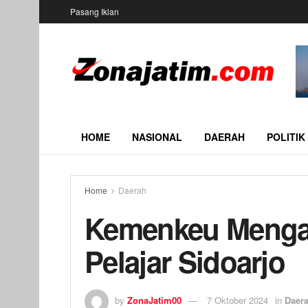
Pasang Iklan
HOME
NASIONAL
DAERAH
POLITIK
Home
Daerah
Kemenkeu Mengaj
Pelajar Sidoarjo
by
ZonaJatim00
7 Oktober 2024
in
Daer