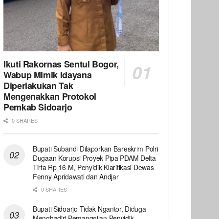
Ikuti Rakornas Sentul Bogor,
Wabup Mimik Idayana
Diperlakukan Tak
Mengenakkan Protokol
Pemkab Sidoarjo
0 SHARES
Bupati Subandi Dilaporkan Bareskrim Polri
Dugaan Korupsi Proyek Pipa PDAM Delta
Tirta Rp 16 M, Penyidik Klarifikasi Dewas
Fenny Apridawati dan Andjar
0 SHARES
Bupati Sidoarjo Tidak Ngantor, Diduga
Menghadiri Pemanggilan Penyidik