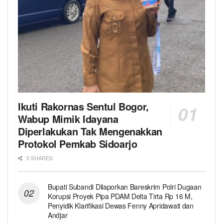
Ikuti Rakornas Sentul Bogor,
Wabup Mimik Idayana
Diperlakukan Tak Mengenakkan
Protokol Pemkab Sidoarjo
0 SHARES
Bupati Subandi Dilaporkan Bareskrim Polri Dugaan
Korupsi Proyek Pipa PDAM Delta Tirta Rp 16 M,
Penyidik Klarifikasi Dewas Fenny Apridawati dan
Andjar