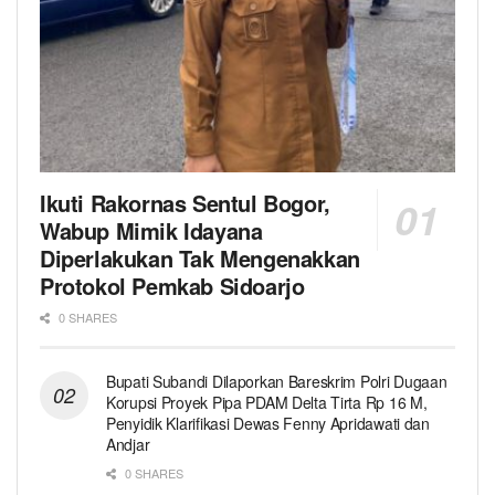
Ikuti Rakornas Sentul Bogor,
Wabup Mimik Idayana
Diperlakukan Tak Mengenakkan
Protokol Pemkab Sidoarjo
0 SHARES
Bupati Subandi Dilaporkan Bareskrim Polri Dugaan
Korupsi Proyek Pipa PDAM Delta Tirta Rp 16 M,
Penyidik Klarifikasi Dewas Fenny Apridawati dan
Andjar
0 SHARES