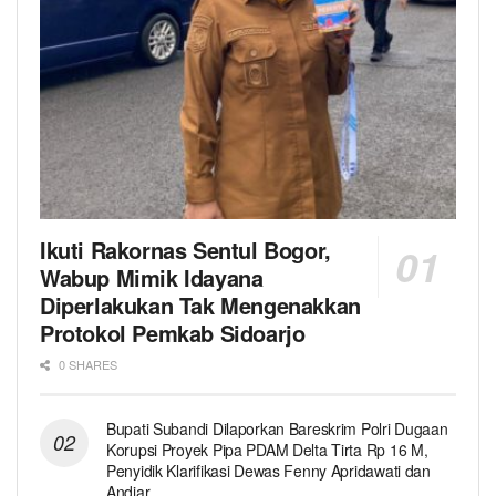
Ikuti Rakornas Sentul Bogor,
Wabup Mimik Idayana
Diperlakukan Tak Mengenakkan
Protokol Pemkab Sidoarjo
0 SHARES
Bupati Subandi Dilaporkan Bareskrim Polri Dugaan
Korupsi Proyek Pipa PDAM Delta Tirta Rp 16 M,
Penyidik Klarifikasi Dewas Fenny Apridawati dan
Andjar