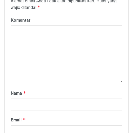
Alamat email Anda tidak akan dipublikasikan.
Ruas yang
wajib ditandai
*
Komentar
Nama
*
Email
*