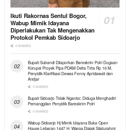
Ikuti Rakornas Sentul Bogor,
Wabup Mimik Idayana
Diperlakukan Tak Mengenakkan
Protokol Pemkab Sidoarjo
0 SHARES
Bupati Subandi Dilaporkan Bareskrim Polri Dugaan
Korupsi Proyek Pipa PDAM Delta Tirta Rp 16 M,
Penyidik Klarifikasi Dewas Fenny Apridawati dan
Andjar
0 SHARES
Bupati Sidoarjo Tidak Ngantor, Diduga Menghadiri
Pemanggilan Penyidik Bareskrim Polri
0 SHARES
Wabup Sidoarjo Hj Mimik Idayana Buka Open
House Lebaran 1447 H, Warga Diajak Silaturahmi