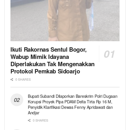
Ikuti Rakornas Sentul Bogor,
Wabup Mimik Idayana
Diperlakukan Tak Mengenakkan
Protokol Pemkab Sidoarjo
0 SHARES
Bupati Subandi Dilaporkan Bareskrim Polri Dugaan
Korupsi Proyek Pipa PDAM Delta Tirta Rp 16 M,
Penyidik Klarifikasi Dewas Fenny Apridawati dan
Andjar
0 SHARES