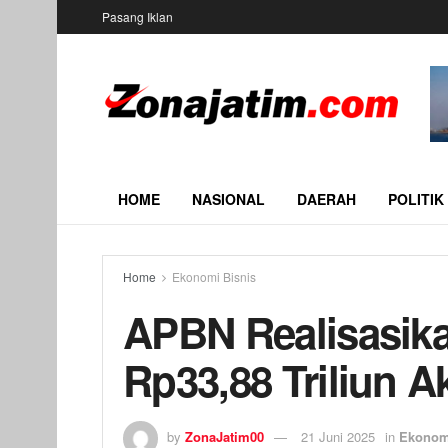
Pasang Iklan
HOME
NASIONAL
DAERAH
POLITIK
Home
Ekonomi Bisnis
APBN Realisasik
Rp33,88 Triliun A
by
ZonaJatim00
21 Juni 2025
in
Ekonom