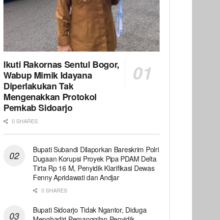
Ikuti Rakornas Sentul Bogor,
Wabup Mimik Idayana
Diperlakukan Tak
Mengenakkan Protokol
Pemkab Sidoarjo
0 SHARES
Bupati Subandi Dilaporkan Bareskrim Polri
Dugaan Korupsi Proyek Pipa PDAM Delta
Tirta Rp 16 M, Penyidik Klarifikasi Dewas
Fenny Apridawati dan Andjar
0 SHARES
Bupati Sidoarjo Tidak Ngantor, Diduga
Menghadiri Pemanggilan Penyidik