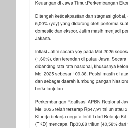
Keuangan di Jawa Timur.Perkembangan Ekon
Ditengah ketidakpastian dan stagnasi global
5,00% (yoy) yang didorong oleh performa kuat 
domestic dan ekspor. Jatim masih menjadi p
Jakarta.
Inflasi Jatim secara yoy pada Mei 2025 sebesa
(1,60%), dan terendah di pulau Jawa. Secara
dibanding rata rata nasional, khususnya kelo
Mei 2025 sebesar 109,38. Posisi masih di ata
dan sebagai daerah lumbung pangan Nasiona
berkelanjutan.
Perkembangan Realisasi APBN Regional Jaw
Mei 2025 telah terserap Rp47,91 triliun atau 
Kinerja belanja negara terdiri dari Belanja K
(TKD) mencapai Rp33,88 triliun (40,58% dari ta