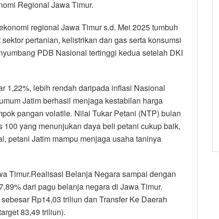
omi Regional Jawa Timur.
, ekonomi regional Jawa Timur s.d. Mei 2025 tumbuh
sektor pertanian, kelistrikan dan gas serta konsumsi
enyumbang PDB Nasional tertinggi kedua setelah DKI
r 1,22%, lebih rendah daripada inflasi Nasional
 umum Jatim berhasil menjaga kestabilan harga
mpok pangan volatile. Nilai Tukar Petani (NTP) bulan
s 100 yang menunjukan daya beli petani cukup baik,
l, petani Jatim mampu menjaga usaha taninya
a Timur.Realisasi Belanja Negara sampai dengan
37,89% dari pagu belanja negara di Jawa Timur.
/L sebesar Rp14,03 triliun dan Transfer Ke Daerah
rget 83,49 triliun).