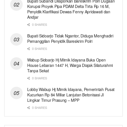
Bupati Subandi Dilaporkan Bareskrim Polri Dugaan
Korupsi Proyek Pipa PDAM Delta Tirta Rp 16 M,
Penyidik Klarifikasi Dewas Fenny Apridawati dan
Andjar
0 SHARES
Bupati Sidoarjo Tidak Ngantor, Diduga Menghadiri
Pemanggilan Penyidik Bareskrim Polri
0 SHARES
Wabup Sidoarjo Hj Mimik Idayana Buka Open
House Lebaran 1447 H, Warga Diajak Silaturahmi
Tanpa Sekat
0 SHARES
Lobby Wabup Hj Mimik Idayana, Pemerintah Pusat
Kucurkan Rp 84 Miliar Lanjutan Betonisasi Jl
Lingkar Timur Prasung – MPP
0 SHARES