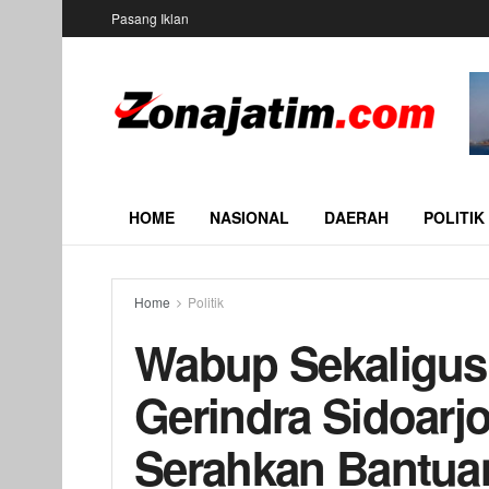
Pasang Iklan
HOME
NASIONAL
DAERAH
POLITIK
Home
Politik
Wabup Sekaligus
Gerindra Sidoarj
Serahkan Bantua