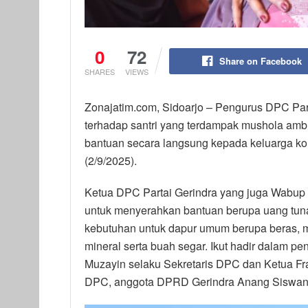
0
72
Share on Facebook
SHARES
VIEWS
Zonajatim.com, Sidoarjo – Pengurus DPC Par
terhadap santri yang terdampak mushola am
bantuan secara langsung kepada keluarga ko
(2/9/2025).
Ketua DPC Partai Gerindra yang juga Wabup 
untuk menyerahkan bantuan berupa uang tuna
kebutuhan untuk dapur umum berupa beras, m
mineral serta buah segar. Ikut hadir dalam p
Muzayin selaku Sekretaris DPC dan Ketua Fr
DPC, anggota DPRD Gerindra Anang Siswan