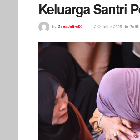
Keluarga Santri 
by
ZonaJatim00
2 Oktober 2025
in
Polit