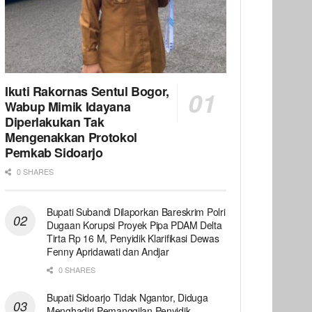
Ikuti Rakornas Sentul Bogor,
Wabup Mimik Idayana
Diperlakukan Tak
Mengenakkan Protokol
Pemkab Sidoarjo
0 SHARES
Bupati Subandi Dilaporkan Bareskrim Polri
Dugaan Korupsi Proyek Pipa PDAM Delta
Tirta Rp 16 M, Penyidik Klarifikasi Dewas
Fenny Apridawati dan Andjar
0 SHARES
Bupati Sidoarjo Tidak Ngantor, Diduga
Menghadiri Pemanggilan Penyidik